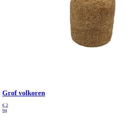
Grof volkoren
€
2
94