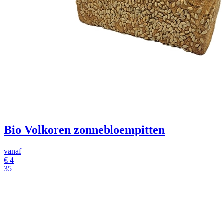
Bio Volkoren zonnebloempitten
vanaf
€
4
35