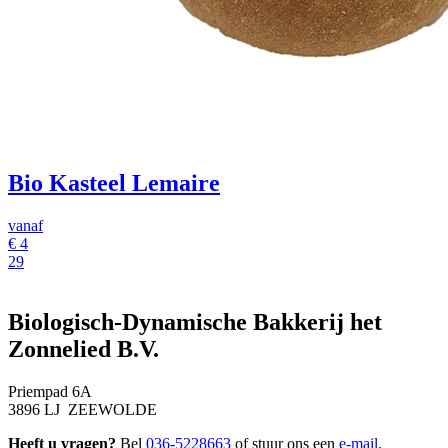
Bio Kasteel Lemaire
vanaf
€
4
29
Biologisch-Dynamische Bakkerij het
Zonnelied B.V.
Priempad 6A
3896 LJ ZEEWOLDE
Heeft u vragen?
Bel
036-5228663
of stuur ons een
e-mail
.