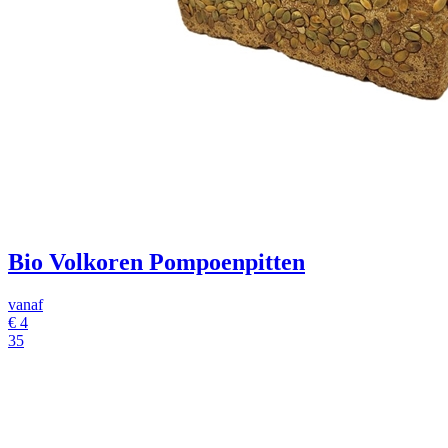
Bio Volkoren Pompoenpitten
vanaf
€
4
35