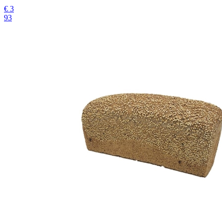
€
3
93