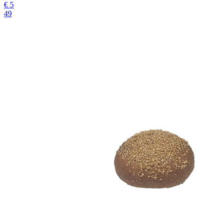
€
5
49