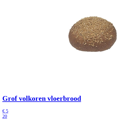
Grof volkoren vloerbrood
€
5
20