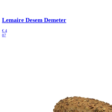
Lemaire Desem Demeter
€
4
07