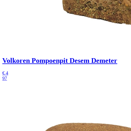
Volkoren Pompoenpit Desem Demeter
€
4
97