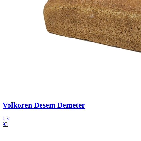
Volkoren Desem Demeter
€
3
93