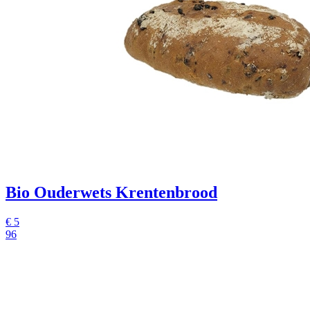
Bio Ouderwets Krentenbrood
€
5
96